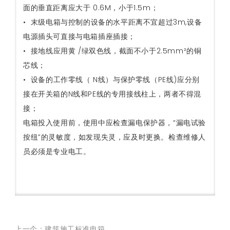
面的垂直距离应大于 0.6M，小于1.5m；
• 末级电箱与控制的设备的水平距离不宜超过3m,设备
电源插头可直接与电箱插座插接；
• 接地线应用黄 /绿双色线，截面不小于2.5mm²的铜
芯线；
• 设备的工作零线（ N线）与保护零线（PE线)应分别
接在开关箱的N线和PE线的专用接线柱上，两者不得混
接；
电箱投入使用前，使用中应检查漏电保护器，“漏电试验
按纽”的灵敏度，如发现失灵，应及时更换。检查维修人
员必须是专业电工。
上一个：建筑施工标准电箱