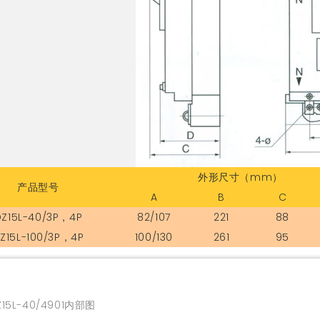
外形尺寸（mm）
产品型号
A
B
C
DZ15L-40/3P，4P
82/107
221
88
Z15L-100/3P，4P
100/130
261
95
5L-40/4901内部图