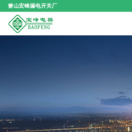
箫山宏峰漏电开关厂