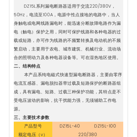
DZ15L系列漏电断路器适用于交流220/380V，
50Hz，电流至100A，电源中性点接地的电路中，当人
身触电或电网线路漏电时，能迅速分断故障电路作为漏
电（触电）保护之用，同时可保护线路和各种电器的过
载或短路，亦可作为线路的不频繁转换及电动机的不频
繁启动，主要用于农电、城市建筑、机械行业、流动场
合的照明动力及各种电器设备等。可在湿热地区使用。
二、结构特点
本产品系纯电磁式快速型漏电断路器，主要由零序
电流互感器、漏电脱扣器带过载及短路保护的断路器组
成，具有漏电、短路、过载三种保护功能，其特点是不
受电压波动的影响，抗干扰能力强，无须辅助工作电
源。
三、主要技术参数
产品型号
DZ15L-40
DZ15L-100
额定电压（v）
220/380