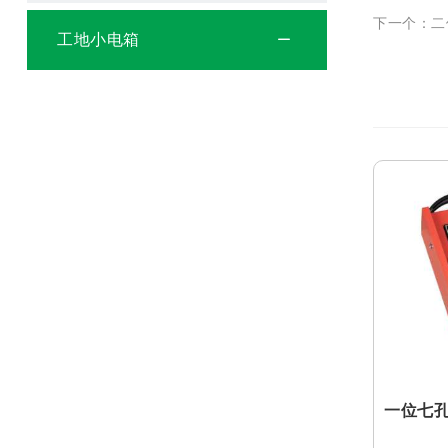
下一个：二
工地小电箱
一位七