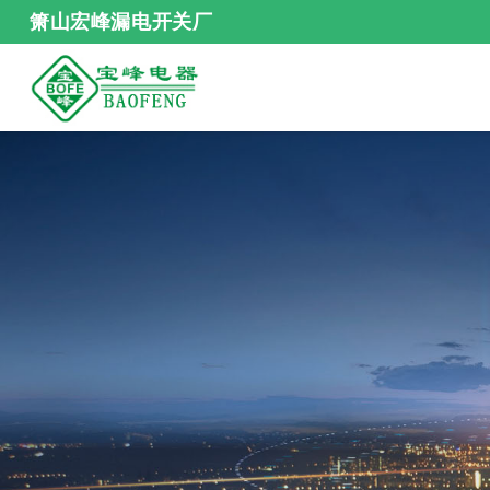
箫山宏峰漏电开关厂