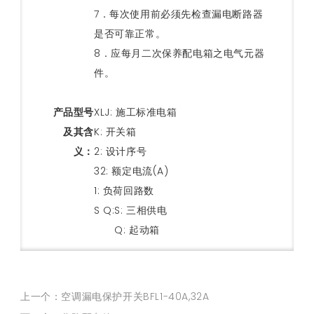
7．每次使用前必须先检查漏电断路器
是否可靠正常。
8．应每月二次保养配电箱之电气元器
件。
产品型号
XLJ: 施工标准电箱
及其含
K: 开关箱
义：
2: 设计序号
32: 额定电流(A)
1: 负荷回路数
S Q:S: 三相供电
Q: 起动箱
上一个：空调漏电保护开关BFL1-40A,32A