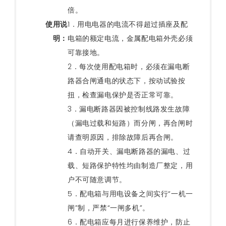
倍。
使用说
1．用电电器的电流不得超过插座及配
明：
电箱的额定电流，金属配电箱外壳必须
可靠接地。
2．每次使用配电箱时，必须在漏电断
路器合闸通电的状态下，按动试验按
扭，检查漏电保护是否正常可靠。
3．漏电断路器因被控制线路发生故障
（漏电过载和短路）而分闸，再合闸时
请查明原因，排除故障后再合闸。
4．自动开关、漏电断路器的漏电、过
载、短路保护特性均由制造厂整定，用
户不可随意调节。
5．配电箱与用电设备之间实行“一机一
闸”制，严禁“一闸多机”。
6．配电箱应每月进行保养维护，防止