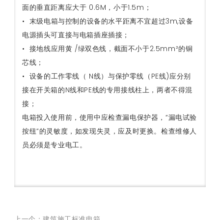
面的垂直距离应大于 0.6M，小于1.5m；
• 末级电箱与控制的设备的水平距离不宜超过3m,设备
电源插头可直接与电箱插座插接；
• 接地线应用黄 /绿双色线，截面不小于2.5mm²的铜
芯线；
• 设备的工作零线（ N线）与保护零线（PE线)应分别
接在开关箱的N线和PE线的专用接线柱上，两者不得混
接；
电箱投入使用前，使用中应检查漏电保护器，“漏电试验
按纽”的灵敏度，如发现失灵，应及时更换。检查维修人
员必须是专业电工。
上一个：建筑施工标准电箱