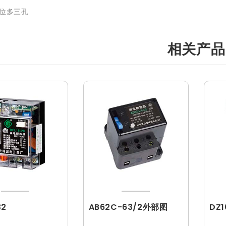
位多三孔
相关产品
32
AB62C-63/2外部图
DZ1