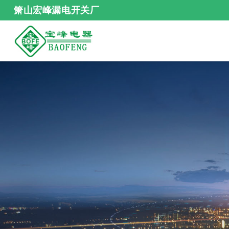
箫山宏峰漏电开关厂