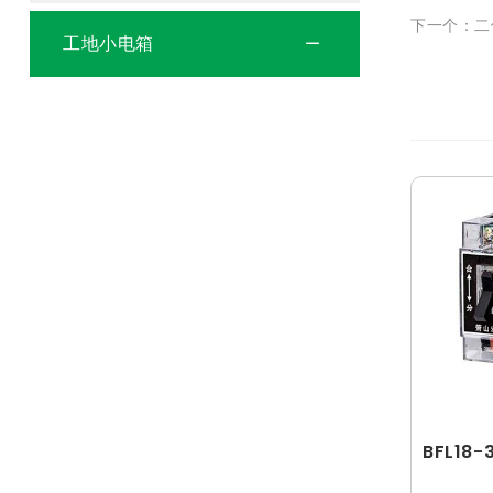
下一个：二
工地小电箱
BFL18-