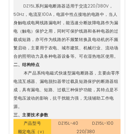
DZ15L系列漏电断路器适用于交流220/380V，
50Hz，电流至100A，电源中性点接地的电路中，当人
身触电或电网线路漏电时，能迅速分断故障电路作为漏
电（触电）保护之用，同时可保护线路和各种电器的过
载或短路，亦可作为线路的不频繁转换及电动机的不频
繁启动，主要用于农电、城市建筑、机械行业、流动场
合的照明动力及各种电器设备等。可在湿热地区使用。
二、结构特点
本产品系纯电磁式快速型漏电断路器，主要由零序
电流互感器、漏电脱扣器带过载及短路保护的断路器组
成，具有漏电、短路、过载三种保护功能，其特点是不
受电压波动的影响，抗干扰能力强，无须辅助工作电
源。
三、主要技术参数
产品型号
DZ15L-40
DZ15L-100
额定电压（v）
220/380